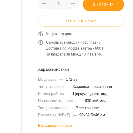
В КОРЗИНУ
КУПИТЬ В 1 КЛИК
Хочу в подарок
Самовывоз сегодня - бесплатно
Доставка по Москве завтра - 600 ₽
За пределами МКАД 40 ₽ за 1 км.
Характеристики
Мощность
—
172 вт
Тип установки
—
Каминная пристенная
Режим работы
—
Циркуляция+отвод
Производительность
—
630 куб.м/час
Тип управления
—
Электронное
Размеры (ШхВхГ)
—
90x62.5x48 см
Все характеристики