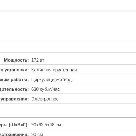
Мощность
172 вт
ип установки
Каминная пристенная
жим работы
Циркуляция+отвод
дительность
630 куб.м/час
 управления
Электронное
еры (ШхВхГ)
90x62.5x48 см
встраивания
90 см