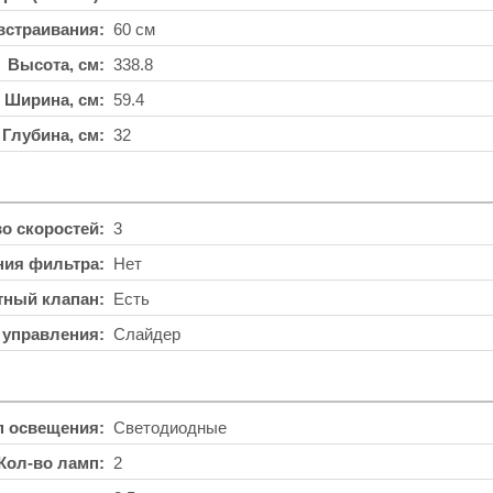
встраивания
60 см
Высота, см
338.8
Ширина, см
59.4
Глубина, см
32
во скоростей
3
ния фильтра
Нет
тный клапан
Есть
 управления
Слайдер
п освещения
Светодиодные
Кол-во ламп
2