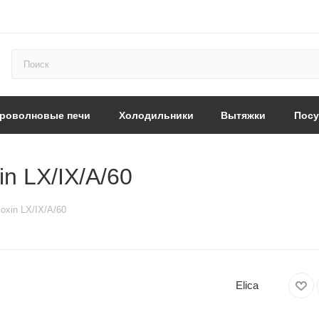
роволновые печи
Холодильники
Вытяжки
Пос
in LX/IX/A/60
oxin LX/IX/A/60
Elica