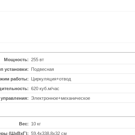
Мощность
255 вт
ип установки
Подвесная
жим работы
Циркуляция+отвод
дительность
620 куб.м/час
 управления
Электронное+механическое
Вес
10 кг
еры (ШхВхГ)
59.4x338.8x32 см