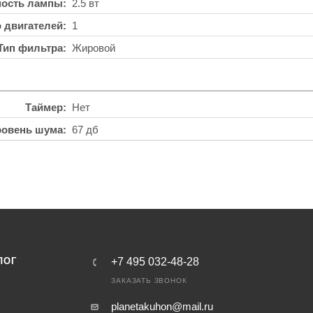
ость лампы
2.5 вт
о двигателей
1
Тип фильтра
Жировой
Таймер
Нет
ровень шума
67 дб
ЛОГ
+7 495 032-48-28
ЗАКАЗАТЬ ЗВОНОК
planetakuhon@mail.ru