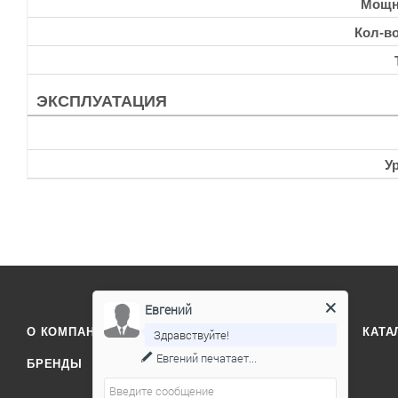
Мощн
Кол-в
ЭКСПЛУАТАЦИЯ
У
Евгений
О КОМПАНИИ
ОТЗЫВЫ
КОНТАКТЫ
КАТА
Здравствуйте!
Евгений
печатает...
БРЕНДЫ