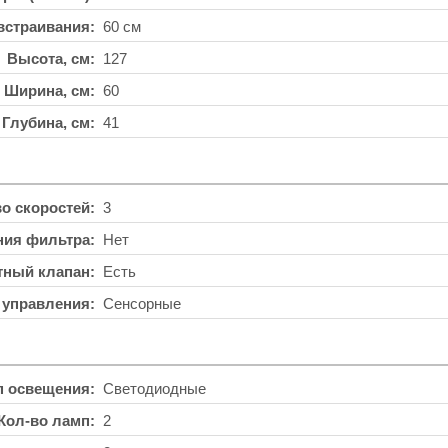
встраивания
60 см
Высота, см
127
Ширина, см
60
Глубина, см
41
во скоростей
3
ния фильтра
Нет
тный клапан
Есть
 управления
Сенсорные
п освещения
Светодиодные
Кол-во ламп
2