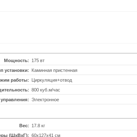
Мощность
175 вт
ип установки
Каминная пристенная
жим работы
Циркуляция+отвод
дительность
800 куб.м/час
 управления
Электронное
Вес
17.8 кг
еры (ШхВхГ)
60x127x41 см