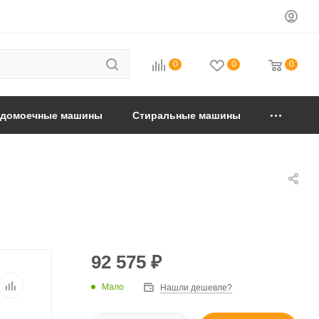
0
0
0
удомоечные машины
Стиральные машины
92 575
₽
Мало
Нашли дешевле?