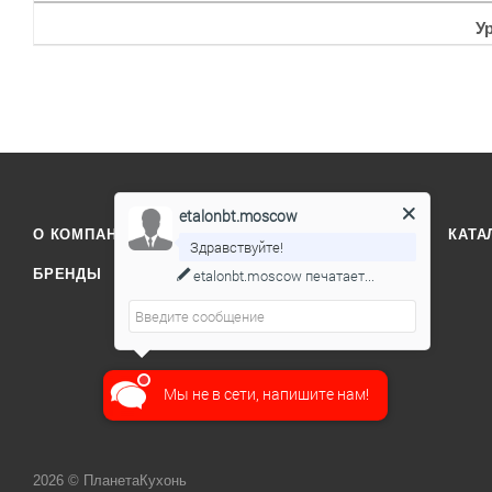
У
etalonbt.moscow
О КОМПАНИИ
ОТЗЫВЫ
КОНТАКТЫ
КАТА
Здравствуйте!
etalonbt.moscow
печатает...
БРЕНДЫ
Мы не в сети, напишите нам!
2026 © ПланетаКухонь