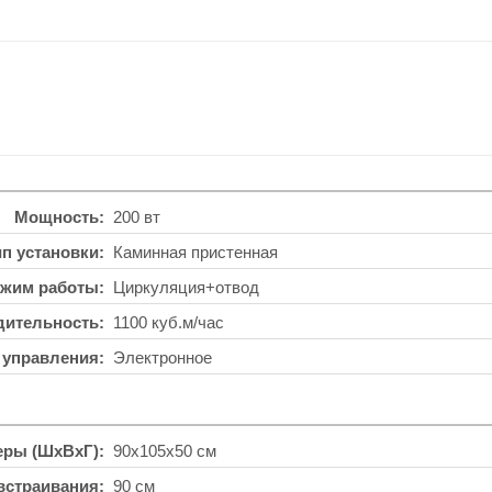
Мощность
200 вт
ип установки
Каминная пристенная
жим работы
Циркуляция+отвод
дительность
1100 куб.м/час
 управления
Электронное
еры (ШхВхГ)
90x105x50 см
встраивания
90 см