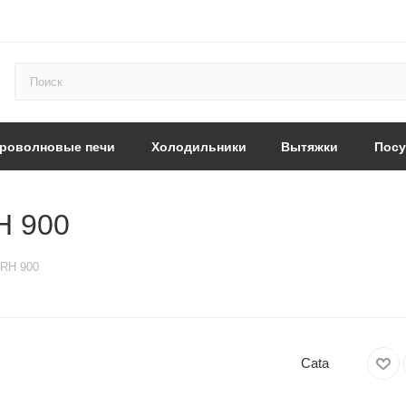
роволновые печи
Холодильники
Вытяжки
Пос
H 900
GRH 900
Cata