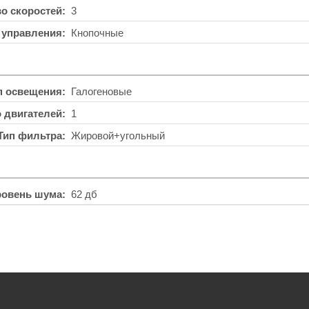
во скоростей
3
 управления
Кнопочные
п освещения
Галогеновые
о двигателей
1
Тип фильтра
Жировой+угольный
ровень шума
62 дб