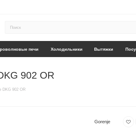
роволновые печи
Холодильники
Вытяжки
Пос
 DKG 902 OR
je DKG 902 OR
Gorenje