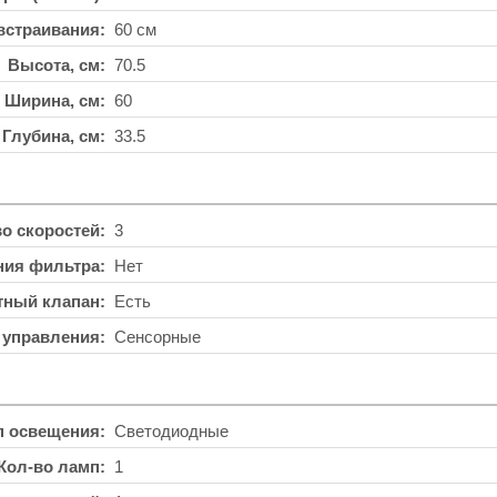
встраивания
60 см
Высота, см
70.5
Ширина, см
60
Глубина, см
33.5
во скоростей
3
ния фильтра
Нет
тный клапан
Есть
 управления
Сенсорные
п освещения
Светодиодные
Кол-во ламп
1