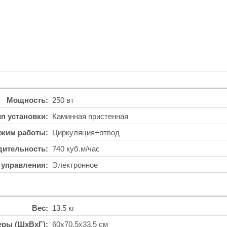
Мощность
250 вт
ип установки
Каминная пристенная
жим работы
Циркуляция+отвод
дительность
740 куб.м/час
 управления
Электронное
Вес
13.5 кг
еры (ШхВхГ)
60x70.5x33.5 см