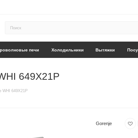
роволновые печи
Холодильники
Вытяжки
Пос
 WHI 649X21P
je WHI 649X21P
Gorenje