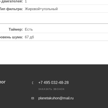
о двигателей
1
Тип фильтра
Жировой+угольный
Таймер
Есть
ровень шума
67 дб
ЛОГ
+7 495 032-48-28
ЗАКАЗАТЬ ЗВОНОК
planetakuhon@mail.ru