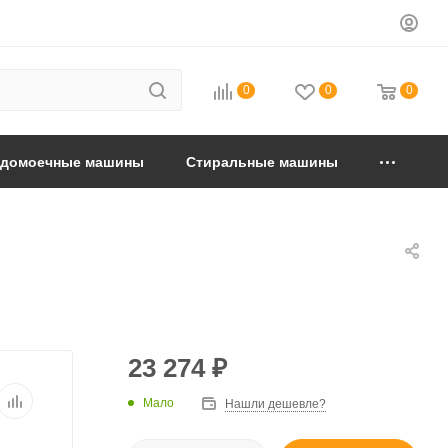
0
0
0
удомоечные машины
Стиральные машины
23 274
₽
Мало
Нашли дешевле?