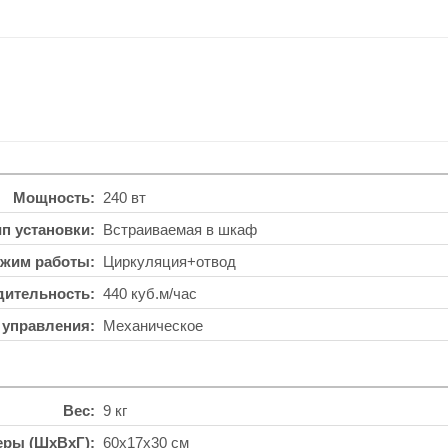
Мощность
240 вт
ип установки
Встраиваемая в шкаф
жим работы
Циркуляция+отвод
дительность
440 куб.м/час
 управления
Механическое
Вес
9 кг
еры (ШхВхГ)
60x17x30 см