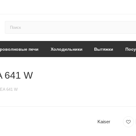
роволновые печи
Холодильники
Вытяжки
Пос
A 641 W
 EA 641 W
Kaiser