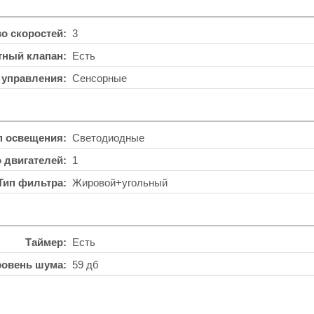
во скоростей
3
тный клапан
Есть
 управления
Сенсорные
п освещения
Светодиодные
о двигателей
1
Тип фильтра
Жировой+угольный
Таймер
Есть
ровень шума
59 дб