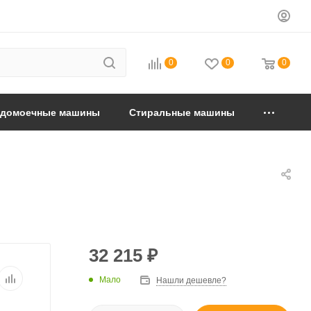
0
0
0
удомоечные машины
Стиральные машины
32 215
₽
Мало
Нашли дешевле?