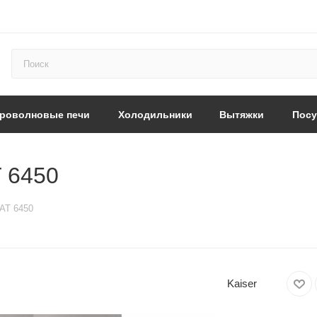
роволновые печи
Холодильники
Вытяжки
Пос
T 6450
 AT 6450
Kaiser