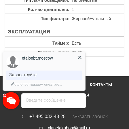
Тип ламп освещения
Галогеновые
Кол-во двигателей
1
Тип фильтра
Жировой+угольный
ЭКСПЛУАТАЦИЯ
Таймер
Есть
Уровень шума
41 дб
etalonbt.moscow
Здравствуйте!
etalonbt.moscow
печатает...
О КОМПАНИИ
ОТЗЫВЫ
КОНТАКТЫ
КАТАЛОГ
БРЕНДЫ
Введите сообщение
+7 495 032-48-28
ЗАКАЗАТЬ ЗВОНОК
planetakuhon@mail.ru