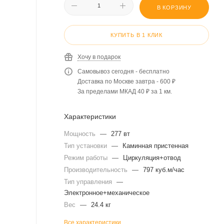
В КОРЗИНУ
КУПИТЬ В 1 КЛИК
Хочу в подарок
Самовывоз сегодня - бесплатно
Доставка по Москве завтра - 600 ₽
За пределами МКАД 40 ₽ за 1 км.
Характеристики
Мощность
—
277 вт
Тип установки
—
Каминная пристенная
Режим работы
—
Циркуляция+отвод
Производительность
—
797 куб.м/час
Тип управления
—
Электронное+механическое
Вес
—
24.4 кг
Все характеристики