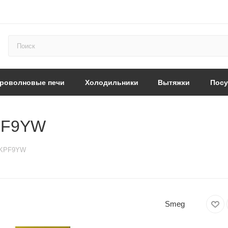
роволновые печи
Холодильники
Вытяжки
Пос
PF9YW
 KPF9YW
Smeg