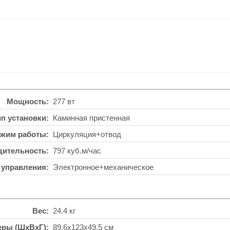
Мощность
277 вт
ип установки
Каминная пристенная
жим работы
Циркуляция+отвод
дительность
797 куб.м/час
 управления
Электронное+механическое
Вес
24.4 кг
еры (ШхВхГ)
89.6x123x49.5 см