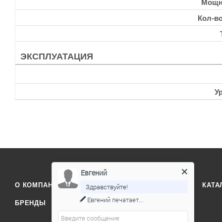
Мощн
Кол-в
ЭКСПЛУАТАЦИЯ
У
Евгений
О КОМПАНИИ
ОТЗЫВЫ
КОНТАКТЫ
КАТА
Здравствуйте!
Евгений
печатает...
БРЕНДЫ