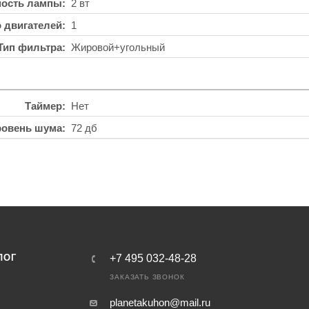
ость лампы
2 вт
о двигателей
1
Тип фильтра
Жировой+угольный
Таймер
Нет
ровень шума
72 дб
ЛОГ
+7 495 032-48-28
ЗАКАЗАТЬ ЗВОНОК
planetakuhon@mail.ru