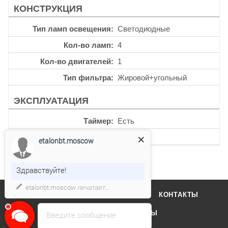
КОНСТРУКЦИЯ
Тип ламп освещения
Светодиодные
Кол-во ламп
4
Кол-во двигателей
1
Тип фильтра
Жировой+угольный
ЭКСПЛУАТАЦИЯ
Таймер
Есть
Уровень шума
66 дб
etalonbt.moscow
Здравствуйте!
etalonbt.moscow
печатает...
О КОМПАНИИ
ОТЗЫВЫ
КОНТАКТЫ
КАТАЛОГ
БРЕНДЫ
Введите сообщение