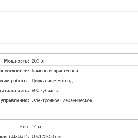
Мощность
200 вт
ип установки
Каминная пристенная
жим работы
Циркуляция+отвод
дительность
800 куб.м/час
 управления
Электронное+механическое
Вес
14 кг
еры (ШхВхГ)
60x123x50 см