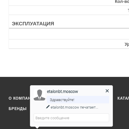
Кол-в
ЭКСПЛУАТАЦИЯ
У
etalonbt.moscow
О КОМПАНИИ
ОТЗЫВЫ
КОНТАКТЫ
КАТА
Здравствуйте!
etalonbt.moscow
печатает...
БРЕНДЫ