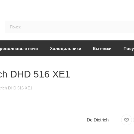
роволновые печи
Холодильники
Вытяжки
Пос
ich DHD 516 XE1
trich DHD 516 XE1
De Dietrich