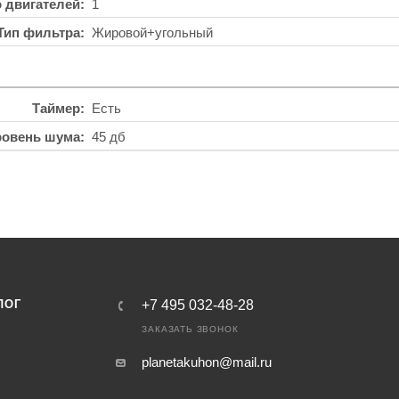
о двигателей
1
Тип фильтра
Жировой+угольный
Таймер
Есть
ровень шума
45 дб
ЛОГ
+7 495 032-48-28
ЗАКАЗАТЬ ЗВОНОК
planetakuhon@mail.ru