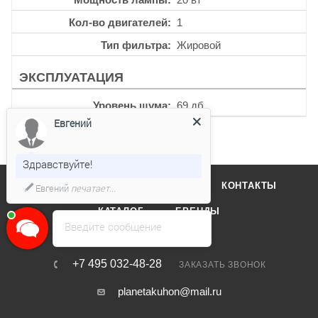
Кол-во двигателей
1
Тип фильтра
Жировой
ЭКСПЛУАТАЦИЯ
Уровень шума
69 дб
Евгений
Здравствуйте!
О КОМПАНИИ
ОТЗЫВЫ
КОНТАКТЫ
Евгений
печатает...
КАТАЛОГ
БРЕНДЫ
Введите сообщение
+7 495 032-48-28
ЗАКАЗАТЬ ЗВОНОК
planetakuhon@mail.ru