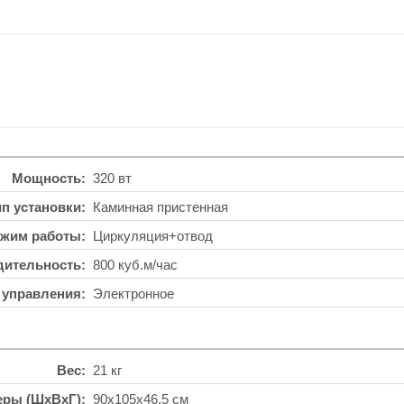
Мощность
320 вт
ип установки
Каминная пристенная
жим работы
Циркуляция+отвод
дительность
800 куб.м/час
 управления
Электронное
Вес
21 кг
еры (ШхВхГ)
90x105x46.5 см