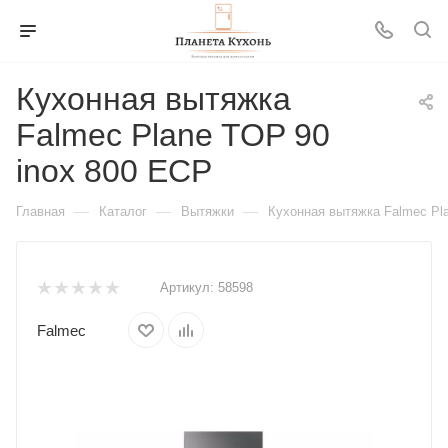
Кухонная вытяжка
Falmec Plane TOP 90
inox 800 ECP
—
—
—
Главная
Каталог
Вытяжки
Кухонная вытяжка Falmec Pl
Артикул:
58598
Falmec