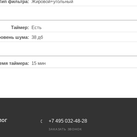
Тип фильтра
Жировой+угольный
Таймер
Есть
ровень шума
38 дб
ремя таймера
15 мин
ЛОГ
+7 495 032-48-28
ЗАКАЗАТЬ ЗВОНОК