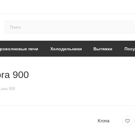
роволновые печи
Холодильники
Вытяжки
Пос
ra 900
iora 900
Krona