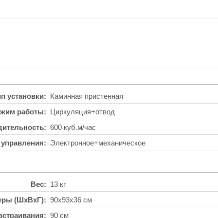
ип установки
Каминная пристенная
жим работы
Циркуляция+отвод
дительность
600 куб.м/час
 управления
Электронное+механическое
Вес
13 кг
еры (ШхВхГ)
90x93x36 см
встраивания
90 см