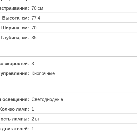
встраивания
70 см
Высота, см
77.4
Ширина, см
70
Глубина, см
35
во скоростей
3
 управления
Кнопочные
п освещения
Светодиодные
Кол-во ламп
1
ость лампы
2 вт
о двигателей
1