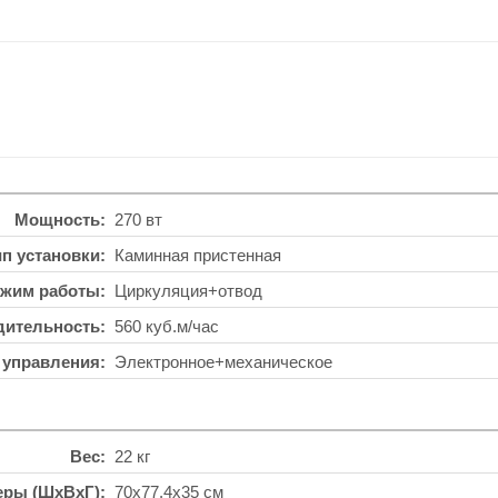
Мощность
270 вт
ип установки
Каминная пристенная
жим работы
Циркуляция+отвод
дительность
560 куб.м/час
 управления
Электронное+механическое
Вес
22 кг
еры (ШхВхГ)
70x77.4x35 см