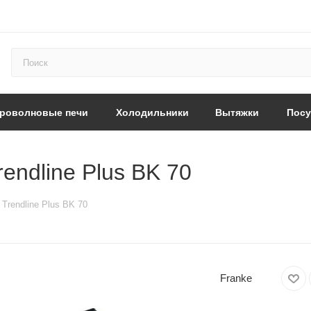
роволновые печи
Холодильники
Вытяжки
Пос
endline Plus BK 70
Trendline Plus BK 70
Franke