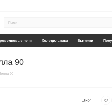
роволновые печи
Холодильники
Вытяжки
Пос
лла 90
 Вилла 90
Elikor