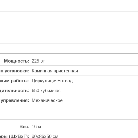
Мощность
225 вт
ип установки
Каминная пристенная
жим работы
Циркуляция+отвод
дительность
650 куб.м/час
 управления
Механическое
Вес
16 кг
еры (ШхВхГ)
90x86x50 см