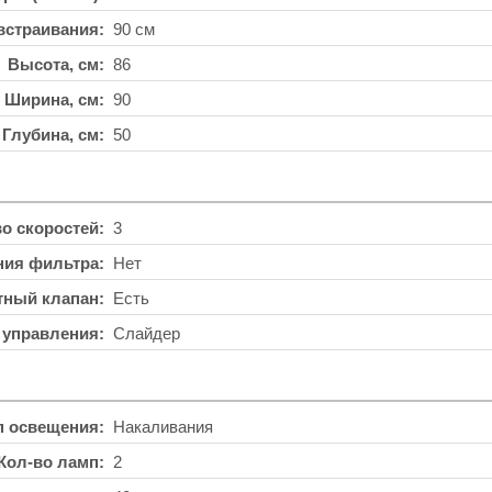
встраивания
90 см
Высота, см
86
Ширина, см
90
Глубина, см
50
во скоростей
3
ния фильтра
Нет
тный клапан
Есть
 управления
Слайдер
п освещения
Накаливания
Кол-во ламп
2