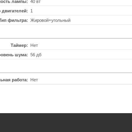
ость лампы
40 вт
о двигателей
1
Тип фильтра
Жировой+угольный
Таймер
Нет
ровень шума
56 дб
ьная работа
Нет