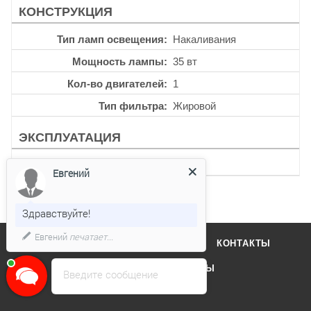
КОНСТРУКЦИЯ
Тип ламп освещения
Накаливания
Мощность лампы
35 вт
Кол-во двигателей
1
Тип фильтра
Жировой
ЭКСПЛУАТАЦИЯ
Таймер
Есть
Евгений
Здравствуйте!
Евгений
печатает...
О КОМПАНИИ
ОТЗЫВЫ
КОНТАКТЫ
КАТАЛОГ
БРЕНДЫ
Введите сообщение