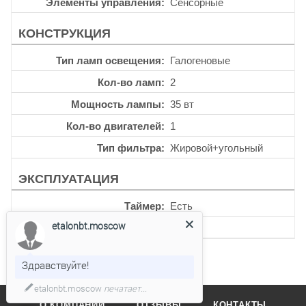
Элементы управления
Сенсорные
КОНСТРУКЦИЯ
Тип ламп освещения
Галогеновые
Кол-во ламп
2
Мощность лампы
35 вт
Кол-во двигателей
1
Тип фильтра
Жировой+угольный
ЭКСПЛУАТАЦИЯ
Таймер
Есть
etalonbt.moscow
Уровень шума
54 дб
Здравствуйте!
etalonbt.moscow
печатает...
О КОМПАНИИ
ОТЗЫВЫ
КОНТАКТЫ