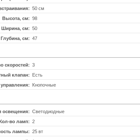
встраивания
50 см
Высота, см
98
Ширина, см
50
Глубина, см
47
во скоростей
3
тный клапан
Есть
 управления
Кнопочные
п освещения
Светодиодные
Кол-во ламп
2
ость лампы
25 вт