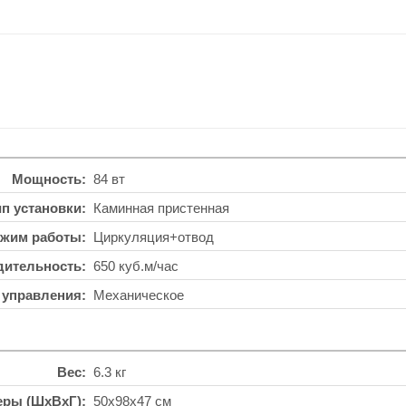
Мощность
84 вт
ип установки
Каминная пристенная
жим работы
Циркуляция+отвод
дительность
650 куб.м/час
 управления
Механическое
Вес
6.3 кг
еры (ШхВхГ)
50x98x47 см