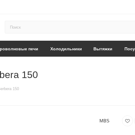
роволновые печи
Холодильники
Вытяжки
Пос
bera 150
erbera 150
MBS