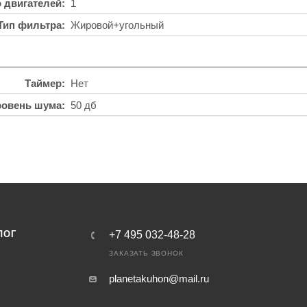
о двигателей
1
Тип фильтра
Жировой+угольный
Таймер
Нет
ровень шума
50 дб
ЛОГ
+7 495 032-48-28
ЗАКАЗАТЬ ЗВОНОК
planetakuhon@mail.ru