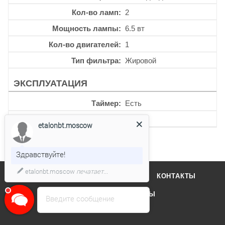
Кол-во ламп
2
Мощность лампы
6.5 вт
Кол-во двигателей
1
Тип фильтра
Жировой
ЭКСПЛУАТАЦИЯ
Таймер
Есть
Уровень шума
67 дб
etalonbt.moscow
Здравствуйте!
etalonbt.moscow
печатает...
О КОМПАНИИ
ОТЗЫВЫ
КОНТАКТЫ
КАТАЛОГ
БРЕНДЫ
Введите сообщение