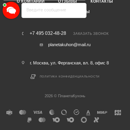
О КОМПАНИИ
ОТЗЫВЫ
КОНТАКТЫ
Введите сообщение
КАТАЛОГ
БРЕНДЫ
+7 495 032-48-28
ЗАКАЗАТЬ ЗВОНОК
planetakuhon@mail.ru
г. Москва, ул. Ферганская, вл. 8, офис 8
ПОЛИТИКА КОНФИДЕНЦИАЛЬНОСТИ
2026 © ПланетаКухонь