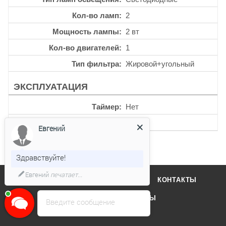
Кол-во ламп
2
Мощность лампы
2 вт
Кол-во двигателей
1
Тип фильтра
Жировой+угольный
ЭКСПЛУАТАЦИЯ
Таймер
Нет
Уровень шума
49 дб
Евгений
Здравствуйте!
Евгений
печатает...
О КОМПАНИИ
ОТЗЫВЫ
КОНТАКТЫ
КАТАЛОГ
БРЕНДЫ
Введите сообщение