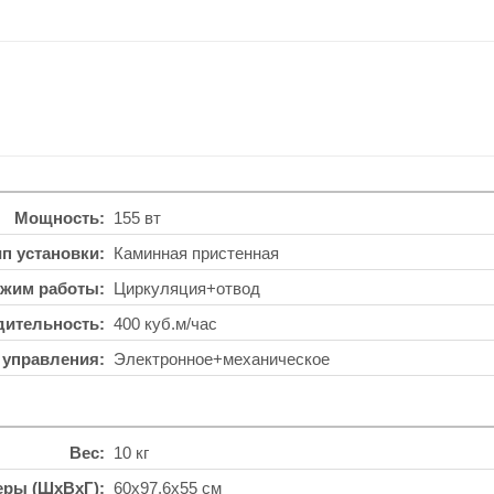
Мощность
155 вт
ип установки
Каминная пристенная
жим работы
Циркуляция+отвод
дительность
400 куб.м/час
 управления
Электронное+механическое
Вес
10 кг
еры (ШхВхГ)
60x97.6x55 см