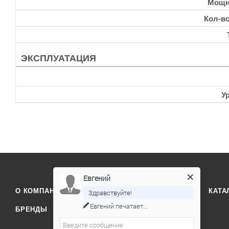
Мощн
Кол-в
ЭКСПЛУАТАЦИЯ
У
Евгений
О КОМПАНИИ
ОТЗЫВЫ
КОНТАКТЫ
КАТА
Здравствуйте!
Евгений
печатает...
БРЕНДЫ