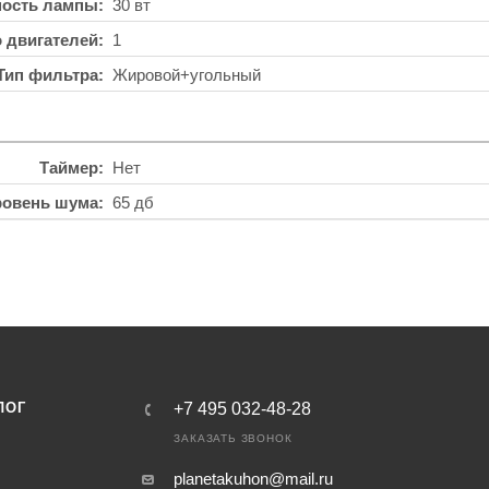
ость лампы
30 вт
о двигателей
1
Тип фильтра
Жировой+угольный
Таймер
Нет
ровень шума
65 дб
ЛОГ
+7 495 032-48-28
ЗАКАЗАТЬ ЗВОНОК
planetakuhon@mail.ru