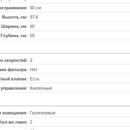
встраивания
60 см
Высота, см
97.6
Ширина, см
60
Глубина, см
55
во скоростей
3
ния фильтра
Нет
тный клапан
Есть
 управления
Кнопочные
п освещения
Галогеновые
Кол-во ламп
2