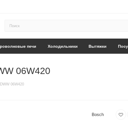
роволновые печи
Холодильники
Вытяжки
Пос
DWW 06W420
h DWW 06W420
Bosch