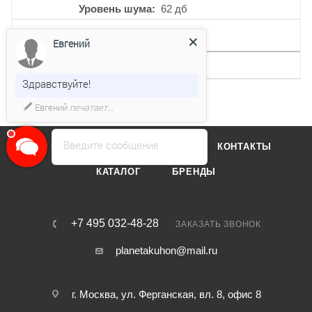
Уровень шума
62 дб
ДРУГИЕ ХАРАКТЕРИСТИКИ
Евгений
Интервальная работа
Нет
Здравствуйте!
Евгений
печатает...
Введите сообщение
О КОМПАНИИ
ОТЗЫВЫ
КОНТАКТЫ
КАТАЛОГ
БРЕНДЫ
+7 495 032-48-28
ЗАКАЗАТЬ ЗВОНОК
planetakuhon@mail.ru
г. Москва, ул. Ферганская, вл. 8, офис 8