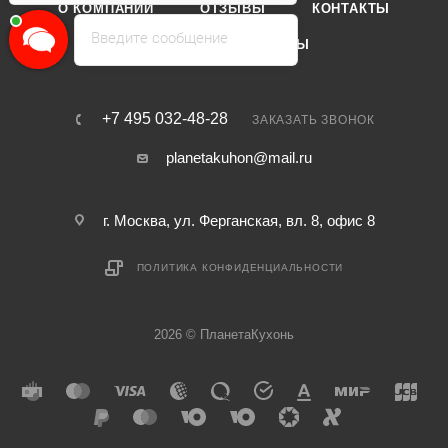
О КОМПАНИИ
ОТЗЫВЫ
КОНТАКТЫ
Введите сообщение
КАТАЛОГ
БРЕНДЫ
+7 495 032-48-28
ЗАКАЗАТЬ ЗВОНОК
planetakuhon@mail.ru
г. Москва, ул. Ферганская, вл. 8, офис 8
ПОЛИТИКА КОНФИДЕНЦИАЛЬНОСТИ
2026 © ПланетаКухонь