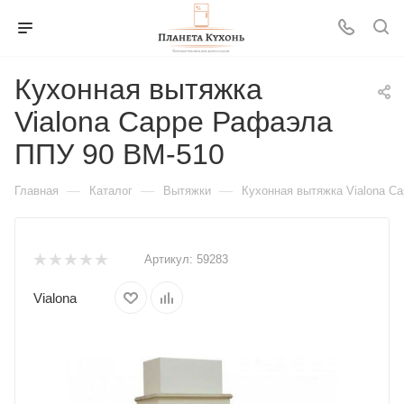
Кухонная вытяжка
Vialona Cappe Рафаэла
ППУ 90 BM-510
—
—
—
Главная
Каталог
Вытяжки
Кухонная вытяжка Vialona C
Артикул:
59283
Vialona