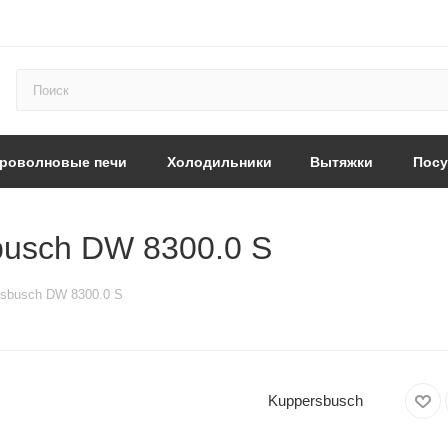
роволновые печи
Холодильники
Вытяжки
Пос
busch DW 8300.0 S
rsbusch DW 8300.0 S
Kuppersbusch