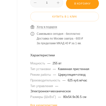
В КОРЗИНУ
КУПИТЬ В 1 КЛИК
Хочу в подарок
Самовывоз сегодня - бесплатно
Доставка по Москве завтра - 600 ₽
За пределами МКАД 40 ₽ за 1 км.
Характеристики
Мощность
—
255 вт
Тип установки
—
Каминная пристенная
Режим работы
—
Циркуляция+отвод
Производительность
—
625 куб.м/час
Тип управления
—
Электронное+механическое
Размеры (ШхВхГ)
—
80x54.9x36.5 см
Все характеристики