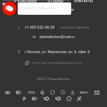
О КОМПАНИИ
ОТЗЫВЫ
КОНТАКТЫ
Введите сообщение
КАТАЛОГ
БРЕНДЫ
+7 495 032-48-28
ЗАКАЗАТЬ ЗВОНОК
planetakuhon@mail.ru
г. Москва, ул. Ферганская, вл. 8, офис 8
ПОЛИТИКА КОНФИДЕНЦИАЛЬНОСТИ
2026 © ПланетаКухонь