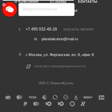
О КОМПАНИИ
ОТЗЫВЫ
КОНТАКТЫ
Введите сообщение
КАТАЛОГ
БРЕНДЫ
+7 495 032-48-28
ЗАКАЗАТЬ ЗВОНОК
planetakuhon@mail.ru
г. Москва, ул. Ферганская, вл. 8, офис 8
ПОЛИТИКА КОНФИДЕНЦИАЛЬНОСТИ
2026 © ПланетаКухонь