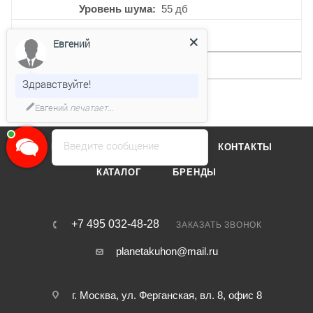
Уровень шума
55 дб
ДРУГИЕ ХАРАКТЕРИСТИКИ
Евгений
Интервальная работа
Есть
Здравствуйте!
Евгений
печатает...
Введите сообщение
О КОМПАНИИ
ОТЗЫВЫ
КОНТАКТЫ
КАТАЛОГ
БРЕНДЫ
+7 495 032-48-28
ЗАКАЗАТЬ ЗВОНОК
planetakuhon@mail.ru
г. Москва, ул. Ферганская, вл. 8, офис 8