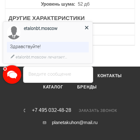
Уровень шума
52 дб
ДРУГИЕ ХАРАКТЕРИСТИКИ
etalonbt.moscow
Макс. время таймера
9 мин
Интервальная работа
Есть
Здравствуйте!
etalonbt.moscow
печатает...
Введите сообщение
О КОМПАНИИ
ОТЗЫВЫ
КОНТАКТЫ
КАТАЛОГ
БРЕНДЫ
+7 495 032-48-28
ЗАКАЗАТЬ ЗВОНОК
planetakuhon@mail.ru