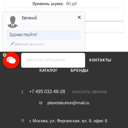
Уровень шума
60 дб
ДРУГИЕ ХАРАКТЕРИСТИКИ
Евгений
Интервальная работа
Есть
Здравствуйте!
Евгений
печатает...
Введите сообщение
О КОМПАНИИ
ОТЗЫВЫ
КОНТАКТЫ
КАТАЛОГ
БРЕНДЫ
+7 495 032-48-28
ЗАКАЗАТЬ ЗВОНОК
planetakuhon@mail.ru
г. Москва, ул. Ферганская, вл. 8, офис 8